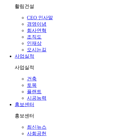
활림건설
CEO 인사말
경영이념
회사연혁
조직도
인재상
오시는길
사업실적
사업실적
건축
토목
플랜트
시공능력
홍보센터
홍보센터
최신뉴스
사회공헌