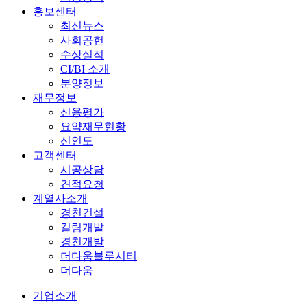
홍보센터
최신뉴스
사회공헌
수상실적
CI/BI 소개
분양정보
재무정보
신용평가
요약재무현황
신인도
고객센터
시공상담
견적요청
계열사소개
경천건설
길림개발
경천개발
더다움블루시티
더다움
기업소개