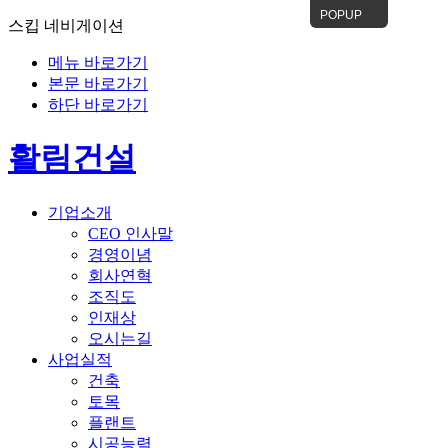
POPUP
스킵 네비게이션
메뉴 바로가기
본문 바로가기
하단 바로가기
활림건설
기업소개
CEO 인사말
경영이념
회사연혁
조직도
인재상
오시는길
사업실적
건축
토목
플랜트
시공능력