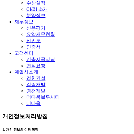
수상실적
CI/BI 소개
분양정보
재무정보
신용평가
요약재무현황
신인도
인증서
고객센터
건축시공상담
견적요청
계열사소개
경천건설
길림개발
경천개발
더다움블루시티
더다움
개인정보처리방침
1. 개인 정보의 이용 목적