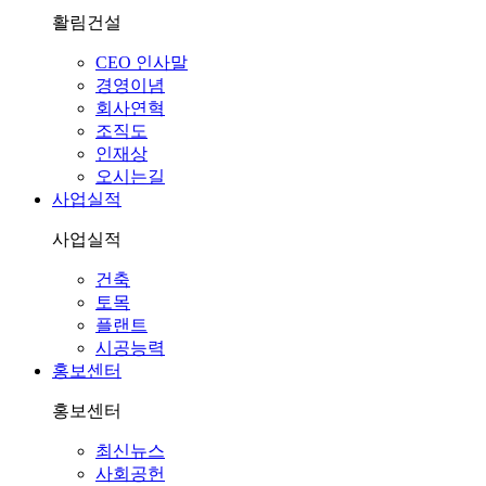
활림건설
CEO 인사말
경영이념
회사연혁
조직도
인재상
오시는길
사업실적
사업실적
건축
토목
플랜트
시공능력
홍보센터
홍보센터
최신뉴스
사회공헌