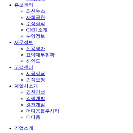
홍보센터
최신뉴스
사회공헌
수상실적
CI/BI 소개
분양정보
재무정보
신용평가
요약재무현황
신인도
고객센터
시공상담
견적요청
계열사소개
경천건설
길림개발
경천개발
더다움블루시티
더다움
기업소개