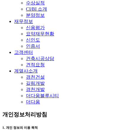
수상실적
CI/BI 소개
분양정보
재무정보
신용평가
요약재무현황
신인도
인증서
고객센터
건축시공상담
견적요청
계열사소개
경천건설
길림개발
경천개발
더다움블루시티
더다움
개인정보처리방침
1. 개인 정보의 이용 목적