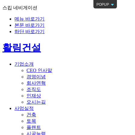
POPUP
스킵 네비게이션
메뉴 바로가기
본문 바로가기
하단 바로가기
활림건설
기업소개
CEO 인사말
경영이념
회사연혁
조직도
인재상
오시는길
사업실적
건축
토목
플랜트
시공능력