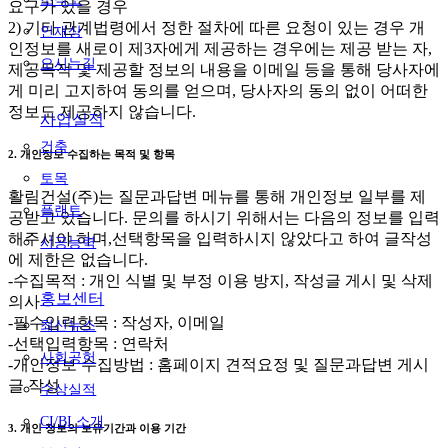
요구가 있을 경우
2) 기타 관계법령에서 정한 절차에 따른 요청이 있는 경우 개
인재상
인정보를 새로이 제3자에게 제공하는 경우에는 제공 받는 자,
오시는길
제공목적 및 제공할 정보의 내용을 이메일 등을 통해 당사자에
게 미리 고지하여 동의를 얻으며, 당사자의 동의 없이 어떠한
정보도 제공하지 않습니다.
사업실적
건축
2. 개인정보 수집하는 목적 및 항목
토목
활림건설(주)는 질문과답변 메뉴를 통해 개인정보 일부를 제
플랜트
공받고 있습니다. 문의를 하시기 위해서는 다음의 정보를 입력
해주셔야 하며,선택항목을 입력하시지 않았다고 하여 글작성
시공능력
에 제한은 없습니다.
-수집목적 : 개인 식별 및 부정 이용 방지, 작성글 게시 및 삭제
홍보센터
의사
-필수입력항목 : 작성자, 이메일
최신뉴스
-선택입력항목 : 연락처
사회공헌
-개인정보 수집방법 : 홈페이지 견적요정 및 질문과답변 게시
글 작성
수상실적
CI/BI 소개
3. 개인 정보의 보유기간과 이용 기간