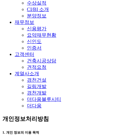
수상실적
CI/BI 소개
분양정보
재무정보
신용평가
요약재무현황
신인도
인증서
고객센터
건축시공상담
견적요청
계열사소개
경천건설
길림개발
경천개발
더다움블루시티
더다움
개인정보처리방침
1. 개인 정보의 이용 목적