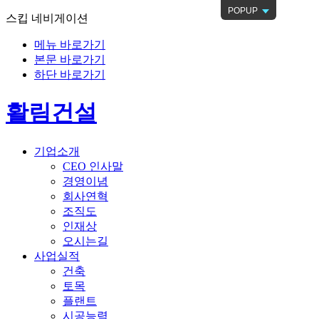
POPUP
스킵 네비게이션
메뉴 바로가기
본문 바로가기
하단 바로가기
활림건설
기업소개
CEO 인사말
경영이념
회사연혁
조직도
인재상
오시는길
사업실적
건축
토목
플랜트
시공능력