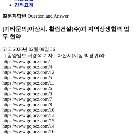
견적요청
질문과답변
Question and Answer
[기타문의]
아산시, 활림건설(주)과 지역상생협력 업
무 협약
고고
2026년 02월 09일
36
［동양일보 서경석 기자］아산시(시장 박경귀)와
https://www.gojocz.com/
https://www.gojocz.com/4
https://www.gojocz.com/12
https://www.gojocz.com/5
https://www.gojocz.com/11
https://www.gojocz.com/6
https://www.gojocz.com/9
https://www.gojocz.com/7
https://www.gojocz.com/8
https://www.gojocz.com/10
https://www.gojocz.com/13
https://www.gojocz.com/15
https://www.gojocz.com/14
https://www.gojocz.com/16