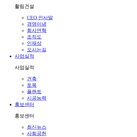
활림건설
CEO 인사말
경영이념
회사연혁
조직도
인재상
오시는길
사업실적
사업실적
건축
토목
플랜트
시공능력
홍보센터
홍보센터
최신뉴스
사회공헌