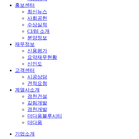
홍보센터
최신뉴스
사회공헌
수상실적
CI/BI 소개
분양정보
재무정보
신용평가
요약재무현황
신인도
고객센터
시공상담
견적요청
계열사소개
경천건설
길림개발
경천개발
더다움블루시티
더다움
기업소개