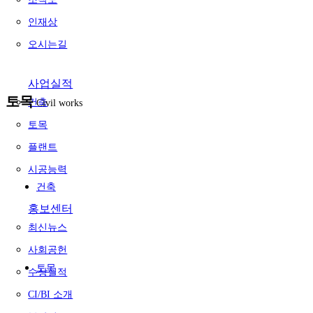
인재상
오시는길
사업실적
토목
건축
Civil works
토목
플랜트
시공능력
건축
홍보센터
최신뉴스
사회공헌
토목
수상실적
CI/BI 소개