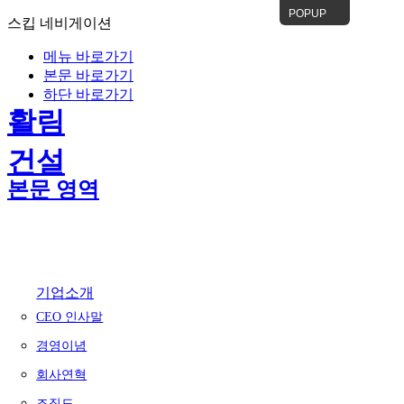
POPUP
스킵 네비게이션
메뉴 바로가기
본문 바로가기
하단 바로가기
활림
건설
본문 영역
기업소개
CEO 인사말
경영이념
회사연혁
조직도