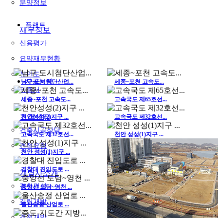
분양정보
플랜트
재무정보
신용평가
요약재무현황
신인도
시공능력
남구 도시첨단산업...
세종~포천 고속도...
인증서
세종~포천 고속도...
고속국도 제65호선...
고객센터
천안성성(2)지구 ...
고속국도 제32호선...
건축시공상담
고속국도 제32호선...
천안 성성(1)지구 ...
견적요청
천안 성성(1)지구 ...
경찰대 진입도로 ...
계열사소개
경천건설
중앙선 도담~영천 ...
길림개발
울산송정 산업로 ...
경천개발