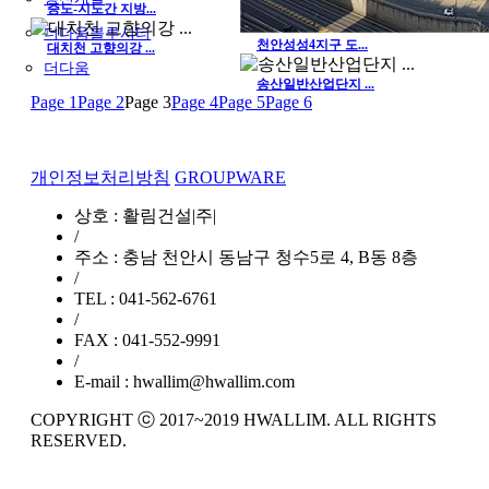
증도-지도간 지방...
더다움블루시티
천안성성4지구 도...
대치천 고향의강 ...
더다움
송산일반산업단지 ...
Page
1
Page
2
Page
3
Page
4
Page
5
Page
6
개인정보처리방침
GROUPWARE
상호 : 활림건설|주|
/
주소 : 충남 천안시 동남구 청수5로 4, B동 8층
/
TEL : 041-562-6761
/
FAX : 041-552-9991
/
E-mail : hwallim@hwallim.com
COPYRIGHT ⓒ 2017~2019 HWALLIM. ALL RIGHTS
RESERVED.