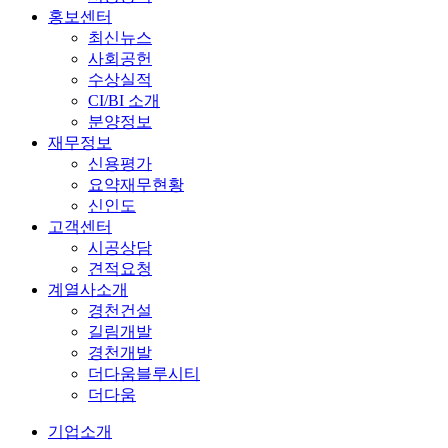
홍보센터
최신뉴스
사회공헌
수상실적
CI/BI 소개
분양정보
재무정보
신용평가
요약재무현황
신인도
고객센터
시공상담
견적요청
계열사소개
경천건설
길림개발
경천개발
더다움블루시티
더다움
기업소개