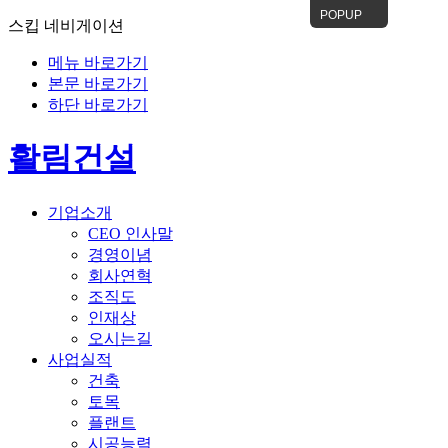
POPUP
스킵 네비게이션
메뉴 바로가기
본문 바로가기
하단 바로가기
활림건설
기업소개
CEO 인사말
경영이념
회사연혁
조직도
인재상
오시는길
사업실적
건축
토목
플랜트
시공능력