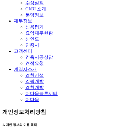
수상실적
CI/BI 소개
분양정보
재무정보
신용평가
요약재무현황
신인도
인증서
고객센터
건축시공상담
견적요청
계열사소개
경천건설
길림개발
경천개발
더다움블루시티
더다움
개인정보처리방침
1. 개인 정보의 이용 목적