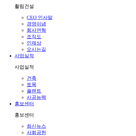
활림건설
CEO 인사말
경영이념
회사연혁
조직도
인재상
오시는길
사업실적
사업실적
건축
토목
플랜트
시공능력
홍보센터
홍보센터
최신뉴스
사회공헌