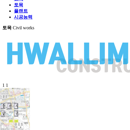
토목
플랜트
시공능력
토목
Civil works
1
1