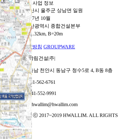
사업 정보
위치
울산시 울주군 상남면 일원
준공일
2017년 10월
발주처
울산광역시 종합건설본부
공사개요
L=1.32km, B=20m
개인정보처리방침
GROUPWARE
상호 : 활림건설|주|
/
주소 : 충남 천안시 동남구 청수5로 4, B동 8층
/
TEL : 041-562-6761
/
FAX : 041-552-9991
/
E-mail : hwallim@hwallim.com
COPYRIGHT ⓒ 2017~2019 HWALLIM. ALL RIGHTS
RESERVED.