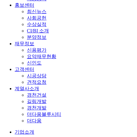
홍보센터
최신뉴스
사회공헌
수상실적
CI/BI 소개
분양정보
재무정보
신용평가
요약재무현황
신인도
고객센터
시공상담
견적요청
계열사소개
경천건설
길림개발
경천개발
더다움블루시티
더다움
기업소개