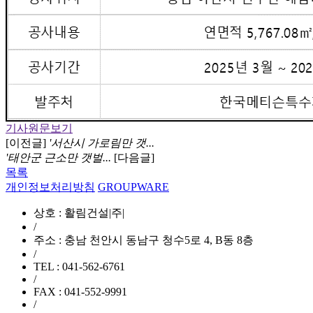
기사원문보기
[이전글]
'서산시 가로림만 갯...
'태안군 근소만 갯벌...
[다음글]
목록
개인정보처리방침
GROUPWARE
상호 : 활림건설|주|
/
주소 : 충남 천안시 동남구 청수5로 4, B동 8층
/
TEL : 041-562-6761
/
FAX : 041-552-9991
/