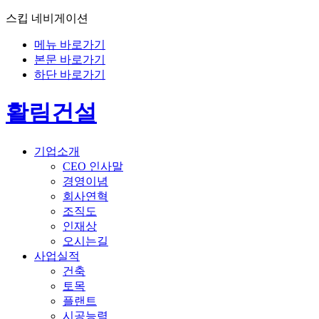
스킵 네비게이션
메뉴 바로가기
본문 바로가기
하단 바로가기
활림건설
기업소개
CEO 인사말
경영이념
회사연혁
조직도
인재상
오시는길
사업실적
건축
토목
플랜트
시공능력