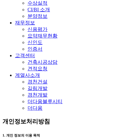
수상실적
CI/BI 소개
분양정보
재무정보
신용평가
요약재무현황
신인도
인증서
고객센터
건축시공상담
견적요청
계열사소개
경천건설
길림개발
경천개발
더다움블루시티
더다움
개인정보처리방침
1. 개인 정보의 이용 목적