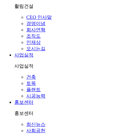
활림건설
CEO 인사말
경영이념
회사연혁
조직도
인재상
오시는길
사업실적
사업실적
건축
토목
플랜트
시공능력
홍보센터
홍보센터
최신뉴스
사회공헌