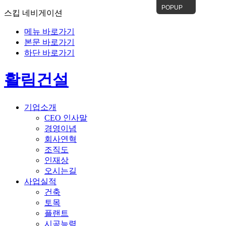
POPUP
스킵 네비게이션
메뉴 바로가기
본문 바로가기
하단 바로가기
활림건설
기업소개
CEO 인사말
경영이념
회사연혁
조직도
인재상
오시는길
사업실적
건축
토목
플랜트
시공능력