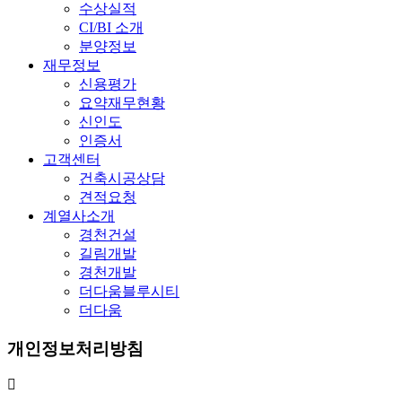
수상실적
CI/BI 소개
분양정보
재무정보
신용평가
요약재무현황
신인도
인증서
고객센터
건축시공상담
견적요청
계열사소개
경천건설
길림개발
경천개발
더다움블루시티
더다움
개인정보처리방침