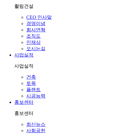
활림건설
CEO 인사말
경영이념
회사연혁
조직도
인재상
오시는길
사업실적
사업실적
건축
토목
플랜트
시공능력
홍보센터
홍보센터
최신뉴스
사회공헌