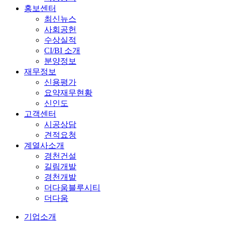
홍보센터
최신뉴스
사회공헌
수상실적
CI/BI 소개
분양정보
재무정보
신용평가
요약재무현황
신인도
고객센터
시공상담
견적요청
계열사소개
경천건설
길림개발
경천개발
더다움블루시티
더다움
기업소개